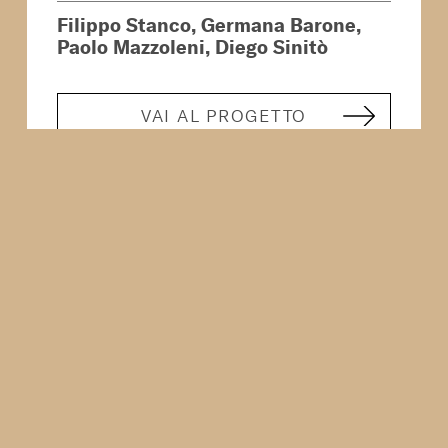
Filippo Stanco, Germana Barone,
Paolo Mazzoleni, Diego Sinitò
VAI AL PROGETTO
Home
Chi siamo
Mostrati da 1 a 2 di 2 elementi
Progetti
Pubblicazioni
Tesi
News
© Copyright 2020 Archeomatica. Tutti i diritti sono riservati.
Developed by Diego Sinitò.